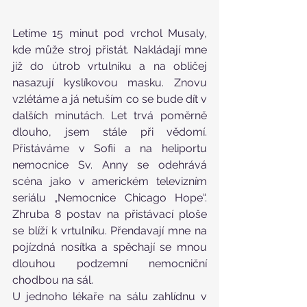
Letíme 15 minut pod vrchol Musaly, 
kde může stroj přistát. Nakládají mne 
již do útrob vrtulníku a na obličej 
nasazují kyslíkovou masku. Znovu 
vzlétáme a já netuším co se bude dít v 
dalších minutách. Let trvá poměrně 
dlouho, jsem stále při vědomí. 
Přistáváme v Sofii a na heliportu 
nemocnice Sv. Anny se odehrává 
scéna jako v americkém televizním 
seriálu „Nemocnice Chicago Hope“. 
Zhruba 8 postav na přistávací ploše 
se blíží k vrtulníku. Přendavají mne na 
pojízdná nosítka a spěchají se mnou 
dlouhou podzemní nemocniční 
chodbou na sál.
U jednoho lékaře na sálu zahlídnu v 