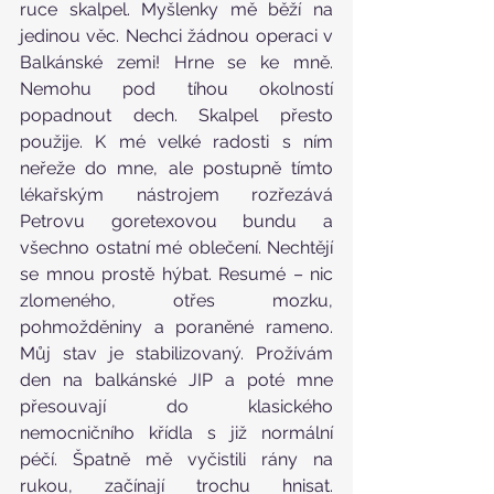
ruce skalpel. Myšlenky mě běží na 
jedinou věc. Nechci žádnou operaci v 
Balkánské zemi! Hrne se ke mně. 
Nemohu pod tíhou okolností 
popadnout dech. Skalpel přesto 
použije. K mé velké radosti s ním 
neřeže do mne, ale postupně tímto 
lékařským nástrojem rozřezává 
Petrovu goretexovou bundu a 
všechno ostatní mé oblečení. Nechtějí 
se mnou prostě hýbat. Resumé – nic 
zlomeného, otřes mozku, 
pohmožděniny a poraněné rameno. 
Můj stav je stabilizovaný. Prožívám 
den na balkánské JIP a poté mne 
přesouvají do klasického 
nemocničního křídla s již normální 
péčí. Špatně mě vyčistili rány na 
rukou, začínají trochu hnisat. 