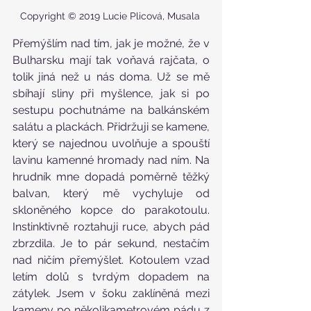
Copyright © 2019 Lucie Plicová, Musala 
Přemýšlím nad tím, jak je možné, že v 
Bulharsku mají tak voňavá rajčata, o 
tolik jiná než u nás doma. Už se mě 
sbíhají sliny při myšlence, jak si po 
sestupu pochutnáme na balkánském 
salátu a plackách. Přidržuji se kamene, 
který se najednou uvolňuje a spouští 
lavinu kamenné hromady nad ním. Na 
hrudník mne dopadá poměrně těžký 
balvan, který mě vychyluje od 
skloněného kopce do parakotoulu. 
Instinktivně roztahuji ruce, abych pád 
zbrzdila. Je to pár sekund, nestačím 
nad ničím přemýšlet. Kotoulem vzad 
letím dolů s tvrdým dopadem na 
zátylek. Jsem v šoku zaklíněná mezi 
kameny po několikametrovém pádu z 