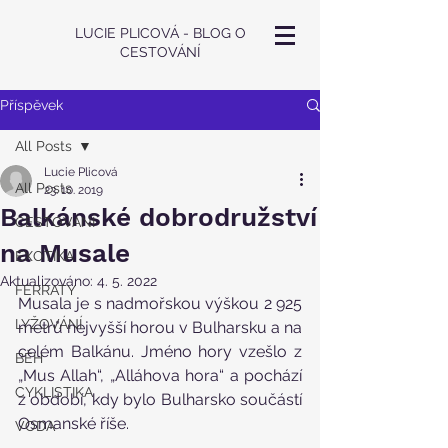
LUCIE PLICOVÁ - BLOG O
CESTOVÁNÍ
Příspěvek
All Posts
Lucie Plicová
All Posts
23. 10. 2019
Balkánské dobrodružství
CESTOVÁNÍ
na Musale
EXOTIKA
Aktualizováno:
4. 5. 2022
FERRATY
Musala je s nadmořskou výškou 2 925 
LYŽOVÁNÍ
metrů nejvyšší horou v Bulharsku a na 
celém Balkánu. Jméno hory vzešlo z 
BĚH
„Mus Allah“, „Alláhova hora“ a pochází 
CYKLISTIKA
z období, kdy bylo Bulharsko součástí 
Osmanské říše.
VODA