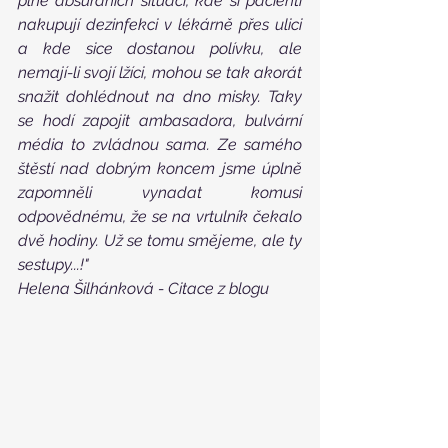
plné absurdních situací, kde si pacienti 
nakupují dezinfekci v lékárně přes ulici 
a kde sice dostanou polívku, ale 
nemají-li svojí lžíci, mohou se tak akorát 
snažit dohlédnout na dno misky. Taky 
se hodí zapojit ambasadora, bulvární 
média to zvládnou sama. Ze samého 
štěstí nad dobrým koncem jsme úplně 
zapomněli vynadat komusi 
odpovědnému, že se na vrtulník čekalo 
dvě hodiny. Už se tomu smějeme, ale ty 
sestupy...!"
Helena Šilhánková - Citace z blogu