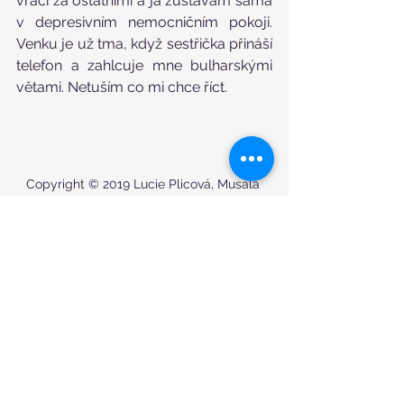
vrací za ostatními a já zůstávám sama 
v depresivním nemocničním pokoji. 
Venku je už tma, když sestřička přináší 
telefon a zahlcuje mne bulharskými 
větami. Netuším co mi chce říct.
Copyright © 2019 Lucie Plicová, Musala 
Nakonec mě vrazí telefon do ruky. Asi 
nic lepšího než si ho dát k uchu a říci 
„haló“ mne nenapadá a tak to 
uskutečňuji. Na druhém konci je pan 
Kamas, vyslanec ministerstva 
zahraničí ze zastupitelského úřadu v 
Sofii. Sebevědomě se ptá, zda 
nepotřebuji pomoci. Jeho manželka 
prý viděla v TV záchranu české 