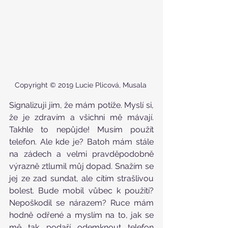
Copyright © 2019 Lucie Plicová, Musala 
Signalizuji jim, že mám potíže. Myslí si, 
že je zdravím a všichni mě mávají. 
Takhle to nepůjde! Musím použít 
telefon. Ale kde je? Batoh mám stále 
na zádech a velmi pravděpodobně 
výrazně ztlumil můj dopad. Snažím se 
jej ze zad sundat, ale cítím strašlivou 
bolest. Bude mobil vůbec k použití? 
Nepoškodil se nárazem? Ruce mám 
hodně odřené a myslím na to, jak se 
mě tak podaří odemknout telefon 