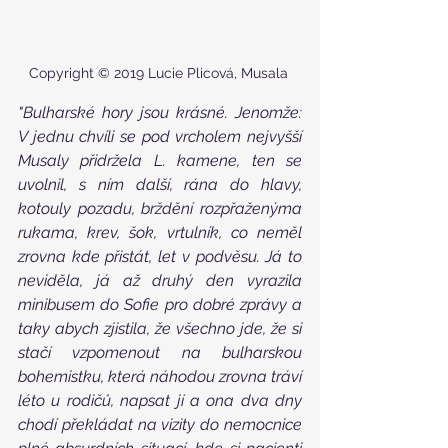
Copyright © 2019 Lucie Plicová, Musala 
"Bulharské hory jsou krásné. Jenomže: 
V jednu chvíli se pod vrcholem nejvyšší 
Musaly přidržela L. kamene, ten se 
uvolnil, s ním další, rána do hlavy, 
kotouly pozadu, brždění rozpřaženýma 
rukama, krev, šok, vrtulník, co neměl 
zrovna kde přistát, let v podvěsu. Já to 
neviděla, já až druhý den vyrazila 
minibusem do Sofie pro dobré zprávy a 
taky abych zjistila, že všechno jde, že si 
stačí vzpomenout na bulharskou 
bohemistku, která náhodou zrovna tráví 
léto u rodičů, napsat jí a ona dva dny 
chodí překládat na vizity do nemocnice 