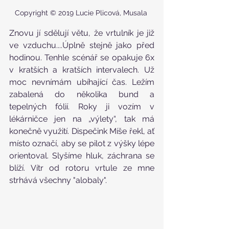
Copyright © 2019 Lucie Plicová, Musala 
Znovu jí sdělují větu, že vrtulník je již 
ve vzduchu....Úplně stejně jako před 
hodinou. Tenhle scénář se opakuje 6x 
v kratších a kratších intervalech. Už 
moc nevnímám ubíhající čas. Ležím 
zabalená do několika bund a 
tepelných fólií. Roky ji vozím v 
lékárničce jen na „výlety“, tak má 
konečně využití. Dispečink Míše řekl, ať 
místo označí, aby se pilot z výšky lépe 
orientoval. Slyšíme hluk, záchrana se 
blíží. Vítr od rotoru vrtule ze mne 
strhává všechny "alobaly".