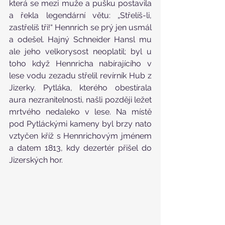
která se mezi muže a pušku postavila 
a řekla legendární větu: „Střelíš-li, 
zastřelíš tři!“ Hennrich se prý jen usmál 
a odešel. Hajný Schneider Hansl mu 
ale jeho velkorysost neoplatil; byl u 
toho když Hennricha nabírajícího v 
lese vodu zezadu střelil revírník Hub z 
Jizerky. Pytláka, kterého obestírala 
aura nezranitelnosti, našli později ležet 
mrtvého nedaleko v lese. Na místě 
pod Pytláckými kameny byl brzy nato 
vztyčen kříž s Hennrichovým jménem 
a datem 1813, kdy dezertér přišel do 
Jizerských hor.