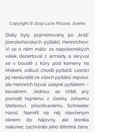
Copyright © 2019 Lucie Plicová, Jizerka
Skály byly pojmenovány po „králi“ 
jizerskohorských pytláků Hennrichovi. 
Ví se o něm málo: za napoleonských 
válek dezertoval z armády a skrýval 
se v boudě z kůry pod kameny na 
hřebeni, odkud chodil pytlačit. Lesníci 
jej nenáviděli ze všech pytláků nejvíce, 
ale Hennrich býval údajně pytlákem – 
kavalírem. Jednou se chtěl prý 
pomstít hajnému z Jizerky Johannu 
Stefanovi, přezdívanému Schneider 
Hansl. Namířil na něj otevřeným 
oknem do hájovny, ale lesníka 
nakonec zachránila jeho těhotná žena, 