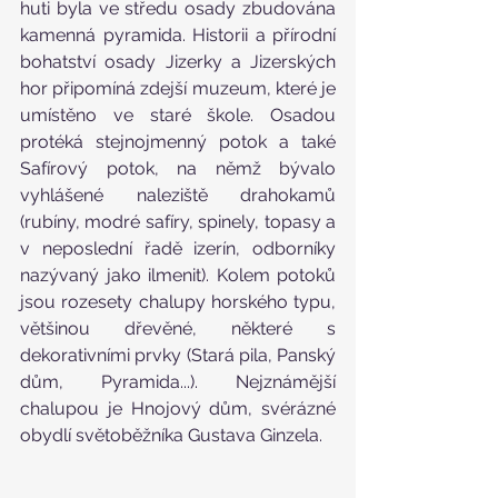
huti byla ve středu osady zbudována 
kamenná pyramida. Historii a přírodní 
bohatství osady Jizerky a Jizerských 
hor připomíná zdejší muzeum, které je 
umístěno ve staré škole. Osadou 
protéká stejnojmenný potok a také 
Safírový potok, na němž bývalo 
vyhlášené naleziště drahokamů 
(rubíny, modré safíry, spinely, topasy a 
v neposlední řadě izerín, odborníky 
nazývaný jako ilmenit). Kolem potoků 
jsou rozesety chalupy horského typu, 
většinou dřevěné, některé s 
dekorativními prvky (Stará pila, Panský 
dům, Pyramida...). Nejznámější 
chalupou je Hnojový dům, svérázné 
obydlí světoběžníka Gustava Ginzela.