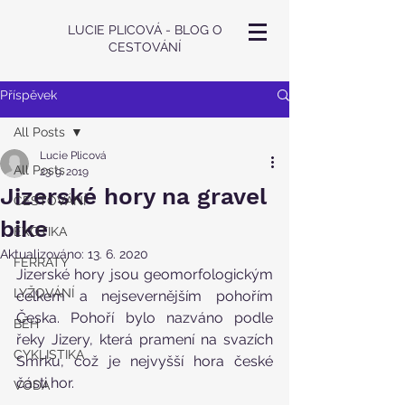
LUCIE PLICOVÁ - BLOG O
CESTOVÁNÍ
Příspěvek
All Posts
Lucie Plicová
All Posts
23. 9. 2019
Jizerské hory na gravel
CESTOVÁNÍ
bike
EXOTIKA
Aktualizováno:
13. 6. 2020
FERRATY
Jizerské hory jsou geomorfologickým 
LYŽOVÁNÍ
celkem a nejsevernějším pohořím 
Česka. Pohoří bylo nazváno podle 
BĚH
řeky Jizery, která pramení na svazích 
CYKLISTIKA
Smrku, což je nejvyšší hora české 
části hor.
VODA