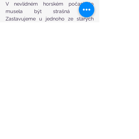
V nevlídném horském počasí to 
musela být strašná dřina. 
Zastavujeme u jednoho ze starých 
vojenských tunelů. Tady začíná naše 
dobrodružství, nasazujeme helmu a 
lezecké úvazy s karabinami. Nezbytná 
je čelovka, abychom se v tmavém 
tunelu nepřerazili.
Copyright © 2017 Lucie Plicová, Dolomity 
Tre Cime