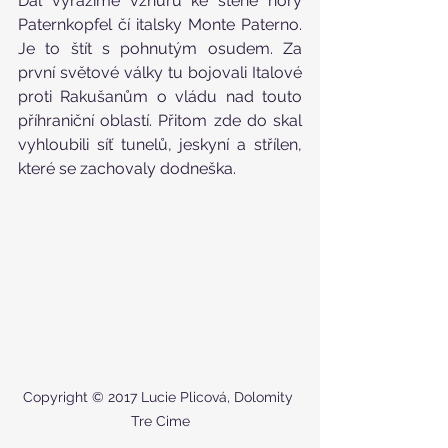
Dál vyrážíme vzhůru ke stěně hory 
Paternkopfel čí italsky Monte Paterno. 
Je to štít s pohnutým osudem. Za 
první světové války tu bojovali Italové 
proti Rakušanům o vládu nad touto 
příhraniční oblastí. Přitom zde do skal 
vyhloubili síť tunelů, jeskyní a střílen, 
které se zachovaly dodneška.
Copyright © 2017 Lucie Plicová, Dolomity 
Tre Cime