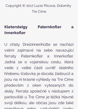
Copyright © 2017 Lucie Plicová, Dolomity 
Tre Cime
Kletersteigy Paternkofler a 
Innerkofler
U chaty Dreizinnenhütte se nachází 
velmi zajímavé na sebe navazující 
ferraty Paternkofler a Innerkofler. 
Jedná se o vojenskou cestu, která 
vede z velké části uvnitř skálního 
hřebenu (čelovka je docela žádoucí) a 
jsou na ní krásné výhledy na Tre Cime 
především z oken vytesaných do 
skály. Ferrata společně s nástupem z 
parkoviště u Tre Cime je těžká hlavně 
svoji délkou, ale občas jsou zde také 
namáhavé nebo vzdušnější úseky 