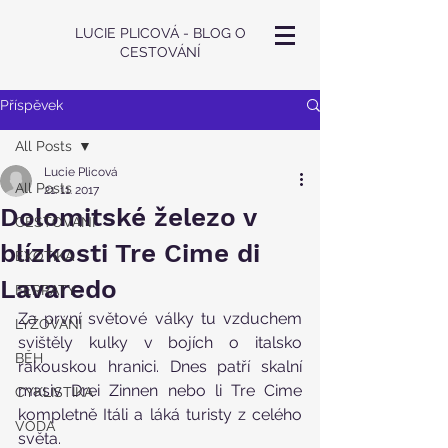
LUCIE PLICOVÁ - BLOG O
CESTOVÁNÍ
Příspěvek
All Posts
Lucie Plicová
All Posts
21. 11. 2017
Dolomitské železo v
CESTOVÁNÍ
blízkosti Tre Cime di
EXOTIKA
Lavaredo
FERRATY
Za první světové války tu vzduchem 
LYŽOVÁNÍ
svištěly kulky v bojích o italsko 
BĚH
rakouskou hranici. Dnes patří skalní 
masiv Drei Zinnen nebo li Tre Cime 
CYKLISTIKA
kompletně Itáli a láká turisty z celého 
VODA
světa.