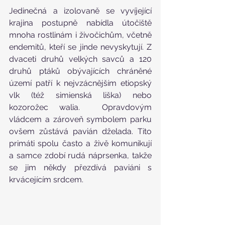
Jedinečná a izolovaně se vyvíjející 
krajina postupně nabídla útočiště 
mnoha rostlinám i živočichům, včetně 
endemitů, kteří se jinde nevyskytují. Z 
dvaceti druhů velkých savců a 120 
druhů ptáků obývajících chráněné 
území patří k nejvzácnějším etiopský 
vlk (též simienská liška) nebo 
kozorožec walia.  Opravdovým 
vládcem a zároveň symbolem parku 
ovšem zůstává pavián dželada. Tito 
primáti spolu často a živě komunikují 
a samce zdobí rudá náprsenka, takže 
se jim někdy přezdívá paviáni s 
krvácejícím srdcem. 