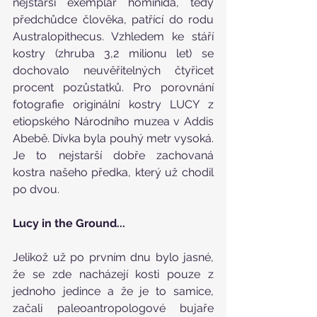
nejstarší exemplář hominida, tedy 
předchůdce člověka, patřící do rodu 
Australopithecus. Vzhledem ke stáří 
kostry (zhruba 3,2 milionu let) se 
dochovalo neuvěřitelných čtyřicet 
procent pozůstatků. Pro porovnání 
fotografie originální kostry LUCY z 
etiopského Národního muzea v Addis 
Abebě. Dívka byla pouhý metr vysoká. 
Je to nejstarší dobře zachovaná 
kostra našeho předka, který už chodil 
po dvou. 
Lucy in the Ground...
Jelikož už po prvním dnu bylo jasné, 
že se zde nacházejí kosti pouze z 
jednoho jedince a že je to samice, 
začali paleoantropologové bujaře 