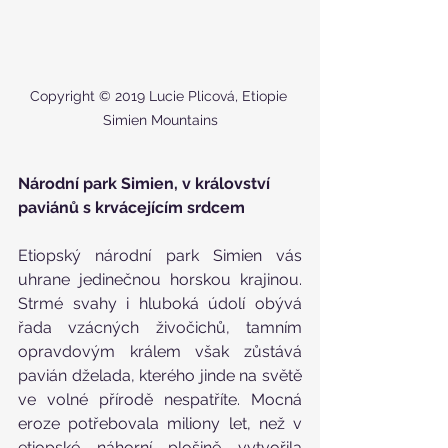
Copyright © 2019 Lucie Plicová, Etiopie 
Simien Mountains
Národní park Simien, v království 
paviánů s krvácejícím srdcem
Etiopský národní park Simien vás 
uhrane jedinečnou horskou krajinou. 
Strmé svahy i hluboká údolí obývá 
řada vzácných živočichů, tamním 
opravdovým králem však zůstává 
pavián dželada, kterého jinde na světě 
ve volné přírodě nespatříte. Mocná 
eroze potřebovala miliony let, než v 
etiopské náhorní plošině vytvořila 