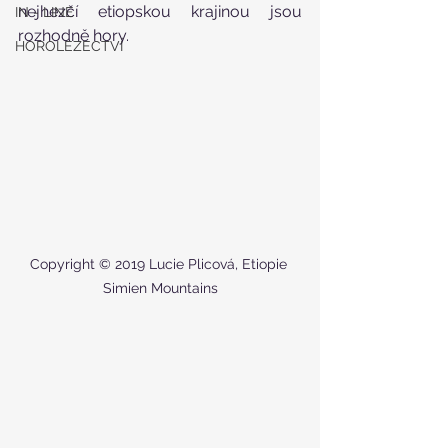
nejhezčí etiopskou krajinou jsou 
IN - LINE
rozhodně hory. 
HOROLEZECTVÍ
Copyright © 2019 Lucie Plicová, Etiopie 
Simien Mountains