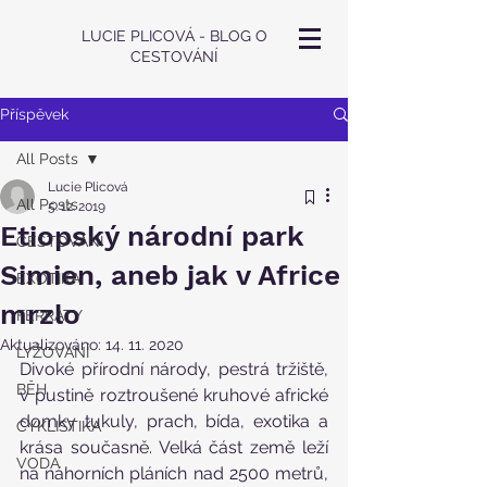
LUCIE PLICOVÁ - BLOG O
CESTOVÁNÍ
Příspěvek
All Posts
Lucie Plicová
All Posts
5. 12. 2019
Etiopský národní park
CESTOVÁNÍ
Simien, aneb jak v Africe
EXOTIKA
mrzlo
FERRATY
Aktualizováno:
14. 11. 2020
LYŽOVÁNÍ
Divoké přírodní národy, pestrá tržiště, 
BĚH
v pustině roztroušené kruhové africké 
domky tukuly, prach, bída, exotika a 
CYKLISTIKA
krása současně. Velká část země leží 
VODA
na náhorních pláních nad 2500 metrů, 