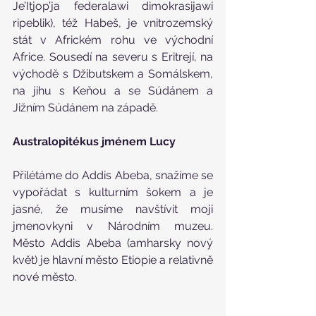
Je’Itjop’ja federalawi dimokrasijawi 
ripeblik), též Habeš, je vnitrozemský 
stát v Africkém rohu ve východní 
Africe. Sousedí na severu s Eritrejí, na 
východě s Džibutskem a Somálskem, 
na jihu s Keňou a se Súdánem a 
Jižním Súdánem na západě.
Australopitékus jménem Lucy
Přilétáme do Addis Abeba, snažíme se 
vypořádat s kulturním šokem a je 
jasné, že musíme navštívit moji 
jmenovkyni v Národním muzeu. 
Město Addis Abeba (amharsky nový 
květ) je hlavní město Etiopie a relativně 
nové město. 