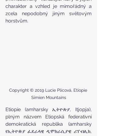
charakter a vzhled je mimořádný a 
zcela nepodobný jiným světovým 
horstvům.
Copyright © 2019 Lucie Plicová, Etiopie 
Simien Mountains
Etiopie (amharsky ኢትዮጵያ, Itjopja), 
plným názvem Etiopská federativní 
demokratická republika (amharsky 
የኢትዮጵያ ፈደራላዊ ዲሞክራሲያዊ ሪፐብሊክ, 