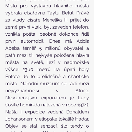
Místo pro výstavbu hlavního města 
vybrala císařovna Taytu Betul. Právě 
za vlády císaře Menelika II. přijel do 
země první vlak, byl zaveden telefon, 
vznikla pošta, osobně dokonce řídil 
první automobil. Dnes má Addis 
Abeba téměř 5 milionů obyvatel a 
patří mezi tři nejvýše položená hlavní 
města na světě, leží v nadmořské 
výšce 2360 metrů na úpatí hory 
Entoto. Je to přelidněné a chaotické 
místo. Národní muzeum se řadí mezi 
nejvýznamnější v Africe. 
Nejvzácnějším exponátem je Lucy 
(fosilie hominida nalezená v roce 1974).  
Našla ji expedice vedená Donaldem 
Johansonem v etiopské lokalitě Hadar.  
Objev se stal senzací, šlo tehdy o 