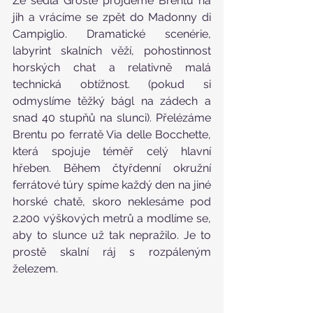
Ze sedla Grosté projdeme Brentu na 
jih a vrácíme se zpět do Madonny di 
Campiglio. Dramatické scenérie, 
labyrint skalních věží, pohostinnost 
horských chat a relativně malá 
technická obtížnost. (pokud si 
odmyslíme těžký bágl na zádech a 
snad 40 stupňů na slunci). Přelézáme 
Brentu po ferratě Via delle Bocchette, 
která spojuje téměř celý hlavní 
hřeben. Během čtyřdenní okružní 
ferrátové túry spíme každý den na jiné 
horské chatě, skoro neklesáme pod 
2.200 výškových metrů a modlíme se, 
aby to slunce už tak nepražilo. Je to 
prostě skalní ráj s rozpáleným 
železem.