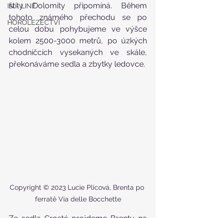
štíty Dolomity připomíná. Během 
IN - LINE
tohoto známého přechodu se po 
HOROLEZECTVÍ
celou dobu pohybujeme ve výšce 
kolem 2500-3000 metrů, po úzkých 
chodníčcích vysekaných ve skále, 
překonáváme sedla a zbytky ledovce. 
Copyright © 2023 Lucie Plicová, Brenta po 
ferratě Via delle Bocchette