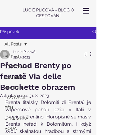
LUCIE PLICOVÁ - BLOG O
CESTOVÁNÍ
Příspěvek
All Posts
Lucie Plicová
All Posts
29. 8. 2023
Přechod Brenty po
CESTOVÁNÍ
ferratě Via delle
EXOTIKA
Bocchette obrazem
FERRATY
Aktualizováno:
31. 8. 2023
LYŽOVÁNÍ
Brenta (italsky Dolomiti di Brenta) je 
BĚH
vápencové pohoří ležící v Itálii v 
provincii Trentino. Horopisně se masiv 
CYKLISTIKA
Brenta neřadí k Dolomitům, i když 
VODA
svou skalnatou hradbou a strmými 