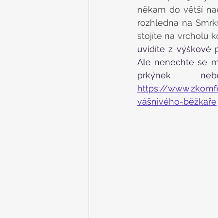
někam do větší na
rozhledna na Smrku
stojíte na vrcholu k
uvidíte z výškové p
Ale nenechte se mýl
https://www.zkomfo
vášnivého-běžkaře