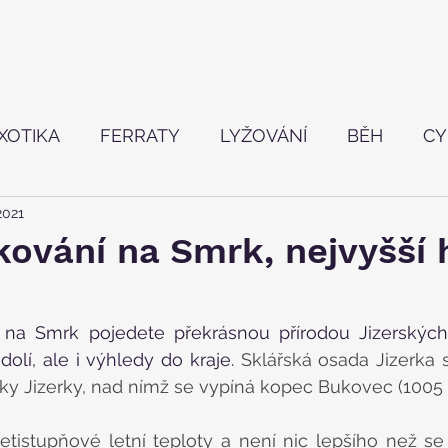
XOTIKA
FERRATY
LYŽOVÁNÍ
BĚH
CY
 2021
TVÍ
kování na Smrk, nejvyšší 
 na Smrk pojedete překrásnou přírodou Jizerských 
olí, ale i výhledy do kraje. 
Sklářská osada Jizerka s
ky Jizerky, nad nímž se vypíná kopec Bukovec (1005 
etistupňové letní teploty a není nic lepšího než se 