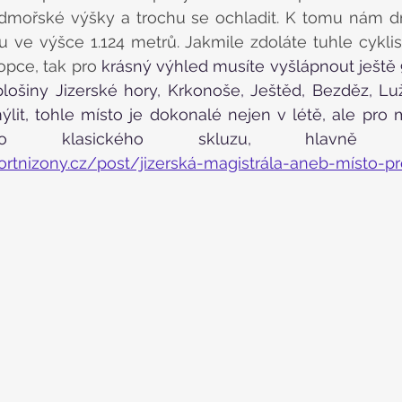
dmořské výšky a trochu se ochladit. K tomu nám dn
 ve výšce 1.124 metrů. Jakmile zdoláte tuhle cyklis
opce, tak pro
 krásný výhled musíte vyšlápnout ještě 
lošiny Jizerské hory, Krkonoše, Ještěd, Bezděz, Luži
it, tohle místo je dokonalé nejen v létě, ale pro m
rtnizony.cz/post/jizerská-magistrála-aneb-místo-pro