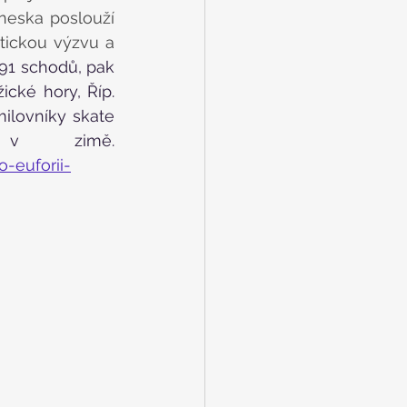
eska poslouží 
tickou výzvu a 
91 schodů, pak 
cké hory, Říp. 
ilovníky skate 
prkýnek nebo klasického skluzu, hlavně v zimě. 
-euforii-