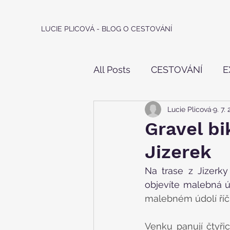
LUCIE PLICOVÁ - BLOG O CESTOVÁNÍ
All Posts
CESTOVÁNÍ
E
Lucie Plicová
9. 7.
IN - LINE
HOROLEZEC
Gravel bi
Jizerek
Na trase z Jizerky
objevíte malebná úd
malebném údolí říč
Venku panují čtyřic