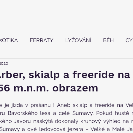
XOTIKA
FERRATY
LYŽOVÁNÍ
BĚH
CY
 2020
TVÍ
rber, skialp a freeride na
456 m.n.m. obrazem
 je jízda v prašanu ! Aneb skialp a freeride na Vel
horu Bavorského lesa a celé Šumavy. Pokud hustě n
lkého Javoru naskýtá dokonalý kruhový výhled na 
 Šumavy a dvě ledovcová jezera – Velké a Malé Jav