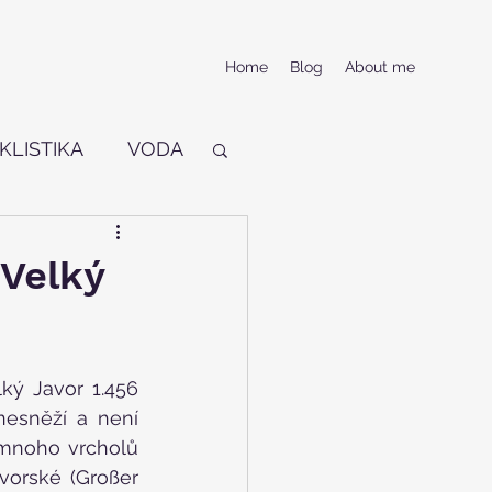
Home
Blog
About me
KLISTIKA
VODA
 Velký
ký Javor 1.456 
esněží a není 
mnoho vrcholů 
orské (Großer 