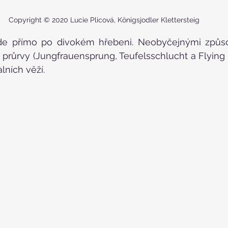
Copyright © 2020 Lucie Plicová, Königsjodler Klettersteig
de přímo po divokém hřebeni. Neobyčejnými způs
 průrvy (Jungfrauensprung, Teufelsschlucht a Flying Fo
lních věží.