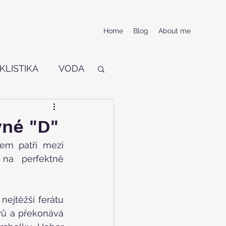
Home
Blog
About me
KLISTIKA
VODA
vné "D"
em patří mezi 
na perfektně 
ejtěžší ferátu 
rů a překonává 