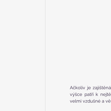
Ačkoliv je zajiště
výšce patří k nejt
velmi vzdušné a vět