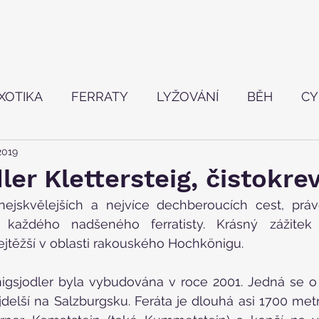
XOTIKA
FERRATY
LYŽOVÁNÍ
BĚH
CY
 2019
TVÍ
ler Klettersteig, čistokre
ejskvělejších a nejvíce dechberoucích cest, práv
 každého nadšeného ferratisty. Krásný zážitek 
ejtěžší v oblasti rakouského Hochkönigu.
igsjodler byla vybudována v roce 2001. Jedná se o n
delší na Salzburgsku. Feráta je dlouhá asi 1700 met