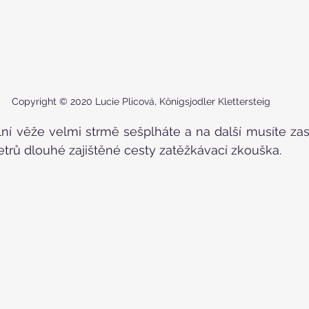
Copyright © 2020 Lucie Plicová, Königsjodler Klettersteig
lní věže velmi strmě sešplháte a na další musíte zase
trů dlouhé zajištěné cesty zatěžkávací zkouška.