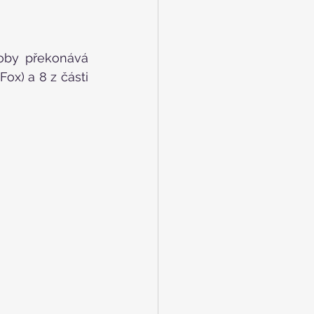
oby překonává 
x) a 8 z části 