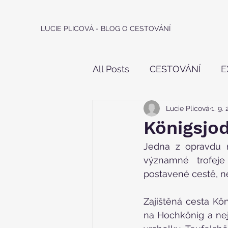
LUCIE PLICOVÁ - BLOG O CESTOVÁNÍ
All Posts
CESTOVÁNÍ
E
Lucie Plicová
1. 9.
IN - LINE
HOROLEZEC
Königsjod
Jedna z opravdu n
významné trofeje
postavené cestě, n
Zajištěná cesta Kön
na Hochkönig a nej