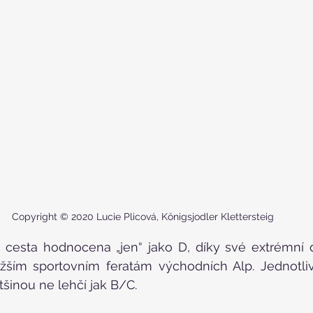
Copyright © 2020 Lucie Plicová, Königsjodler Klettersteig
ná cesta hodnocena „jen“ jako D, díky své extrémní 
ěžším sportovním feratám východních Alp. Jednotliv
šinou ne lehčí jak B/C.