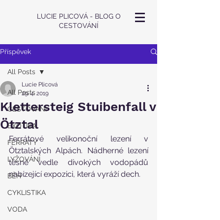
LUCIE PLICOVÁ - BLOG O
CESTOVÁNÍ
Příspěvek
All Posts
Lucie Plicová
All Posts
29. 4. 2019
Klettersteig Stuibenfall v
CESTOVÁNÍ
Ötztal
EXOTIKA
Ferrátové velikonoční lezení v 
FERRATY
Ötztalských Alpách. Nádherné lezení 
LYŽOVÁNÍ
těsně vedle divokých vodopádů 
nabízející expozici, která vyráží dech. 
BĚH
CYKLISTIKA
VODA