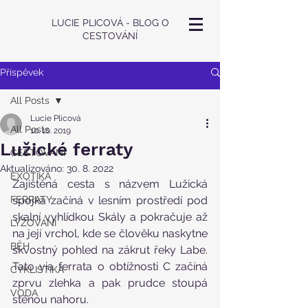
LUCIE PLICOVÁ - BLOG O
CESTOVÁNÍ
Příspěvek
All Posts
Lucie Plicová
All Posts
10. 10. 2019
Lužické ferraty
CESTOVÁNÍ
Aktualizováno:
30. 8. 2022
EXOTIKA
Zajištěná cesta s názvem Lužická 
FERRATY
spojka začíná v lesním prostředí pod 
skalní vyhlídkou Skály a pokračuje až 
LYŽOVÁNÍ
na její vrchol, kde se člověku naskytne 
BĚH
skvostný pohled na zákrut řeky Labe. 
Tato via ferrata o obtížnosti C začíná 
CYKLISTIKA
zprvu zlehka a pak prudce stoupá 
VODA
stěnou nahoru.