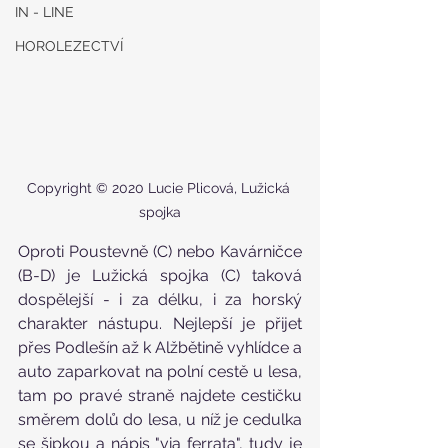
IN - LINE
HOROLEZECTVÍ
Copyright © 2020 Lucie Plicová, Lužická 
spojka
Oproti Poustevně (C) nebo Kavárničce 
(B-D) je Lužická spojka (C) taková 
dospělejší - i za délku, i za horský 
charakter nástupu. Nejlepší je přijet 
přes Podlešín až k Alžbětině vyhlídce a 
auto zaparkovat na polní cestě u lesa, 
tam po pravé straně najdete cestičku 
směrem dolů do lesa, u níž je cedulka 
se šipkou a nápis "via ferrata", tudy je 