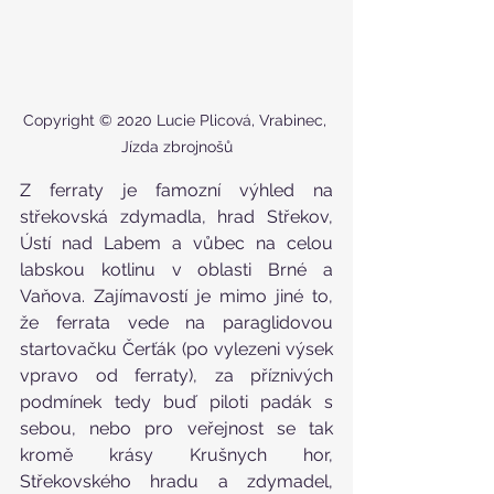
Copyright © 2020 Lucie Plicová, Vrabinec, 
Jízda zbrojnošů
Z ferraty je famozní výhled na 
střekovská zdymadla, hrad Střekov, 
Ústí nad Labem a vůbec na celou 
labskou kotlinu v oblasti Brné a 
Vaňova. Zajímavostí je mimo jiné to, 
že ferrata vede na paraglidovou 
startovačku Čerťák (po vylezeni výsek 
vpravo od ferraty), za příznivých 
podmínek tedy buď piloti padák s 
sebou, nebo pro veřejnost se tak 
kromě krásy Krušnych hor, 
Střekovského hradu a zdymadel, 