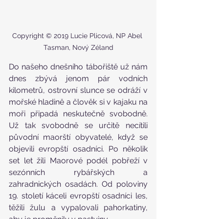
Copyright © 2019 Lucie Plicová, NP Abel 
Tasman, Nový Zéland
Do našeho dnešního tábořiště už nám 
dnes zbývá jenom pár vodních 
kilometrů, ostrovní slunce se odráží v 
mořské hladině a člověk si v kajaku na 
moři připadá neskutečně svobodně. 
Už tak svobodně se určitě necítili 
původní maorští obyvatelé, když se 
objevili evropští osadníci. Po několik 
set let žili Maorové podél pobřeží v 
sezónních rybářských a 
zahradnických osadách. Od poloviny 
19. století káceli evropští osadníci les, 
těžili žulu a vypalovali pahorkatiny, 