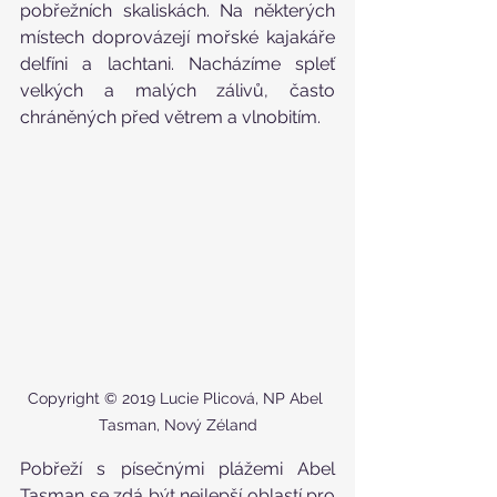
pobřežních skaliskách. Na některých 
místech doprovázejí mořské kajakáře 
delfíni a lachtani. Nacházíme spleť 
velkých a malých zálivů, často 
chráněných před větrem a vlnobitím.
Copyright © 2019 Lucie Plicová, NP Abel 
Tasman, Nový Zéland
Pobřeží s písečnými plážemi Abel 
Tasman se zdá být nejlepší oblastí pro 