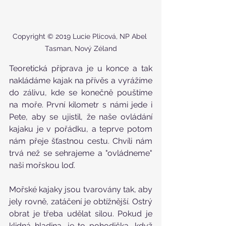
Copyright © 2019 Lucie Plicová, NP Abel 
Tasman, Nový Zéland
Teoretická příprava je u konce a tak 
nakládáme kajak na přívěs a vyrážíme 
do zálivu, kde se konečně pouštíme 
na moře. První kilometr s námi jede i 
Pete, aby se ujistil, že naše ovládání 
kajaku je v pořádku, a teprve potom 
nám přeje šťastnou cestu. Chvíli nám 
trvá než se sehrajeme a "ovládneme" 
naši mořskou loď. 
Mořské kajaky jsou tvarovány tak, aby 
jely rovně, zatáčení je obtížnější. Ostrý 
obrat je třeba udělat silou. Pokud je 
klidná hladina, je to pohodička, když 