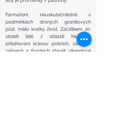
aby je proměnily v pastviny. 
Farmaření, neuskutečnitelné v 
podmínkách drsných granitových 
půd, mělo krátký život. Začátkem 20. 
století lidé z oblasti Nelsonu, 
přitahováni krásou pobřeží, začali v 
zálivech a fjordech stavět víkendové 
domy. Jejich obavy z další nadměrné 
těžby dřeva byly hlavní hnací silou pro 
místního ochranáře Perrine Moncrieffa, 
podníceného k zorganizování úspěšné 
kampaně, která vedla k založení 
národního parku.