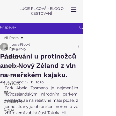
LUCIE PLICOVÁ - BLOG O
CESTOVÁNÍ
Příspěvek
All Posts
Lucie Plicová
All Posts
30. 9. 2019
Pádlování u protinožců
CESTOVÁNÍ
aneb Nový Zéland z vln
EXOTIKA
na mořském kajaku.
FERRATY
Aktualizováno:
14. 11. 2020
LYŽOVÁNÍ
Park Abela Tasmana je nejmenším 
BĚH
novozélandským národním parkem. 
Rozkládá se na relativně malé ploše, z 
CYKLISTIKA
jedné strany je ohraničen mořem a ve 
VODA
vnitrozemí zabírá část Takaka Hill.