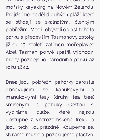
mořský kayaking na Novém Zélendu. 
Projíždíme podél dlouhých pláží, které 
se střídají se skalnatým, členitým 
pobřežím. Maoři obývali oblast tohoto 
parku a především Tasmanovy zátoky 
již od 13. století, zatímco mořeplavec 
Abel Tasman porvé spatřil východní 
břehy pozdějšího národního parku až 
roku 1642. 
Dnes jsou pobřežní pahorky zarostlé 
obnovujícími se kanukovými a 
manukovými lesy (druhy tea tree) 
smíšenými s pabuky. Cestou si 
vybíráme pláže, které nejsou 
dostupné z vnitrozemského treku, a 
jsou tedy liduprázdné. Koupeme se, 
sbíráme mušle a pozorujeme ptactvo. 