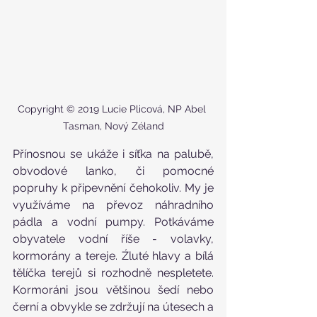
Copyright © 2019 Lucie Plicová, NP Abel 
Tasman, Nový Zéland
Přínosnou se ukáže i síťka na palubě, 
obvodové lanko, či pomocné 
popruhy k připevnění čehokoliv. My je 
využíváme na převoz náhradního 
pádla a vodní pumpy. Potkáváme 
obyvatele vodní říše - volavky, 
kormorány a tereje. Źluté hlavy a bílá 
tělíčka terejů si rozhodně nespletete. 
Kormoráni jsou většinou šedí nebo 
černí a obvykle se zdržují na útesech a 