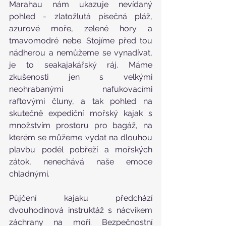
Marahau nám ukazuje nevídaný 
pohled - zlatožlutá písečná pláž, 
azurové moře, zelené hory a 
tmavomodré nebe. Stojíme před tou 
nádherou a nemůžeme se vynadívat, 
je to seakajakářský ráj. Máme 
zkušenosti jen s velkými 
neohrabanými nafukovacími 
raftovými čluny, a tak pohled na 
skutečně expediční mořský kajak s 
množstvím prostoru pro bagáž, na 
kterém se můžeme vydat na dlouhou 
plavbu podél pobřeží a mořských 
zátok, nenechává naše emoce 
chladnými. 
Půjčení kajaku předchází 
dvouhodinová instruktáž s nácvikem 
záchrany na moři. Bezpečnostní 