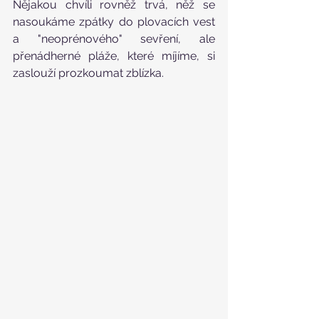
Nějakou chvíli rovněž trvá, něž se 
nasoukáme zpátky do plovacích vest 
a "neoprénového" sevření, ale 
přenádherné pláže, které míjíme, si 
zaslouží prozkoumat zblízka.