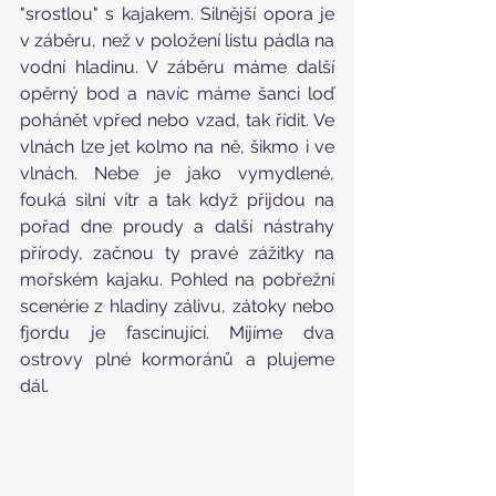
"srostlou" s kajakem. Silnější opora je 
v záběru, než v položení listu pádla na 
vodní hladinu. V záběru máme další 
opěrný bod a navíc máme šanci loď 
pohánět vpřed nebo vzad, tak řídit. Ve 
vlnách lze jet kolmo na ně, šikmo i ve 
vlnách. Nebe je jako vymydlené, 
fouká silní vítr a tak když přijdou na 
pořad dne proudy a další nástrahy 
přírody, začnou ty pravé zážitky na 
mořském kajaku. Pohled na pobřežní 
scenérie z hladiny zálivu, zátoky nebo 
fjordu je fascinující. Míjíme dva 
ostrovy plné kormoránů a plujeme 
dál.