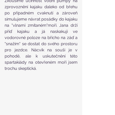
Zkoušíme účinnost vodní pumpy na 
zprovoznění kajaku daleko od břehu 
po případném cvaknutí a zároveň 
simulujeme návrat posádky do kajaku 
na "vlnami zmítaném"moři. Jana drží 
příď kajaku a já naskakuji ve 
vodorovné poloze na břicho na záď a 
"snažím" se dostat do svého prostoru 
pro jezdce. Nácvik na souši je v 
pohodě, ale k uskutečnění této 
spartakiády na otevřeném moři jsem 
trochu skeptická.