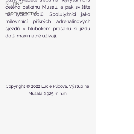
IN - LINE
celého balkánu Musalu a pak svištíte 
HOROLEZECTVÍ
na lyžích dolů. Spolulyžníci jako 
milovnnící příkrých adrenalinových 
sjezdů v hlubokém prašanu si jízdu 
dolů maximálně užívají. 
Copyright © 2022 Lucie Plicová, Výstup na 
Musala 2.925 m.n.m.