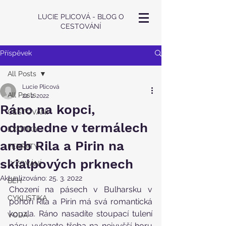
LUCIE PLICOVÁ - BLOG O
CESTOVÁNÍ
Příspěvek
All Posts
Lucie Plicová
All Posts
22. 2. 2022
Ráno na kopci,
CESTOVÁNÍ
odpoledne v termálech
EXOTIKA
aneb Rila a Pirin na
FERRATY
skialpových prknech
LYŽOVÁNÍ
Aktualizováno:
25. 3. 2022
BĚH
Chození na pásech v Bulharsku v 
CYKLISTIKA
pohoří Rila a Pirin má svá romantická 
kouzla. Ráno nasadíte stoupací tulení 
VODA
pásy, vylezete třeba na nejvyšší horu 