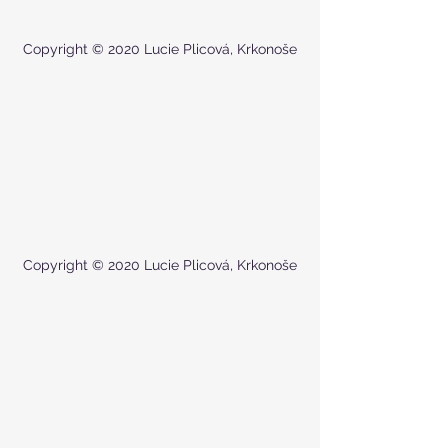
Copyright © 2020 Lucie Plicová, Krkonoše
Copyright © 2020 Lucie Plicová, Krkonoše