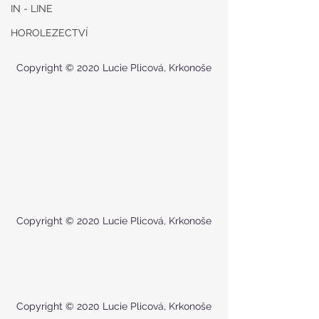
IN - LINE
HOROLEZECTVÍ
Copyright © 2020 Lucie Plicová, Krkonoše
Copyright © 2020 Lucie Plicová, Krkonoše
Copyright © 2020 Lucie Plicová, Krkonoše