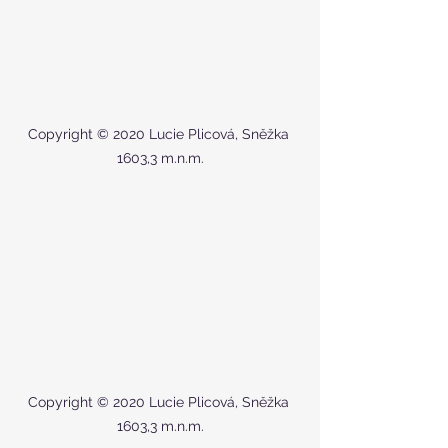
Copyright © 2020 Lucie Plicová, Sněžka 
1603,3 m.n.m.
Copyright © 2020 Lucie Plicová, Sněžka 
1603,3 m.n.m.