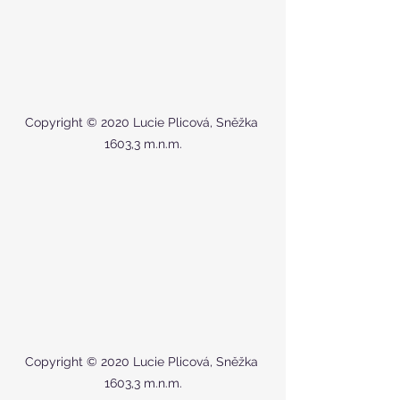
Copyright © 2020 Lucie Plicová, Sněžka 
1603,3 m.n.m.
Copyright © 2020 Lucie Plicová, Sněžka 
1603,3 m.n.m.