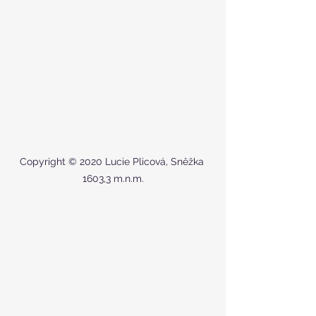
Copyright © 2020 Lucie Plicová, Sněžka 
1603,3 m.n.m.