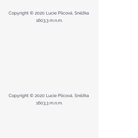
Copyright © 2020 Lucie Plicová, Sněžka 
1603,3 m.n.m.
Copyright © 2020 Lucie Plicová, Sněžka 
1603,3 m.n.m.