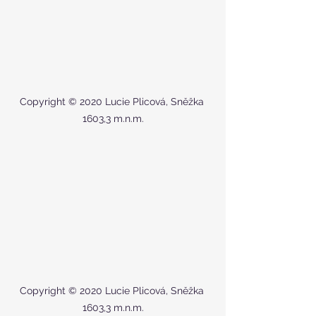
Copyright © 2020 Lucie Plicová, Sněžka 
1603,3 m.n.m.
Copyright © 2020 Lucie Plicová, Sněžka 
1603,3 m.n.m.