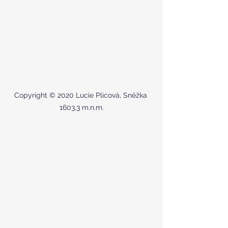
Copyright © 2020 Lucie Plicová, Sněžka 
1603,3 m.n.m.