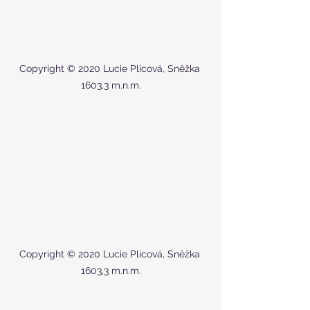
Copyright © 2020 Lucie Plicová, Sněžka 
1603,3 m.n.m.
Copyright © 2020 Lucie Plicová, Sněžka 
1603,3 m.n.m.