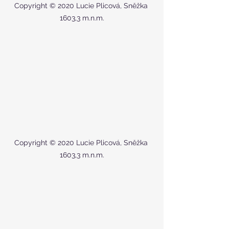
Copyright © 2020 Lucie Plicová, Sněžka 
1603,3 m.n.m.
Copyright © 2020 Lucie Plicová, Sněžka 
1603,3 m.n.m.