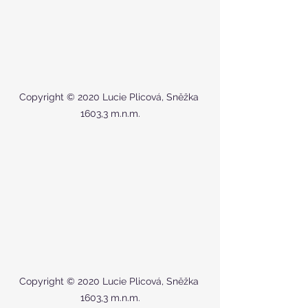
Copyright © 2020 Lucie Plicová, Sněžka 
1603,3 m.n.m.
Copyright © 2020 Lucie Plicová, Sněžka 
1603,3 m.n.m.