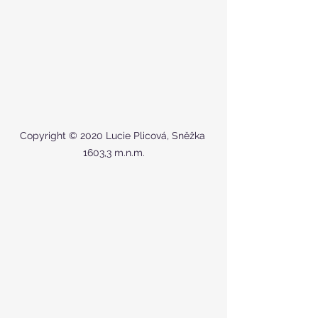
Copyright © 2020 Lucie Plicová, Sněžka 
1603,3 m.n.m.