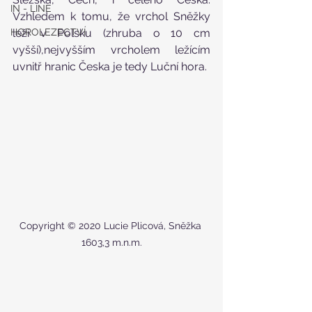
IN - LINE
Vzhledem k tomu, že vrchol Sněžky 
HOROLEZECTVÍ
leží v Polsku (zhruba o 10 cm 
vyšší),nejvyšším vrcholem ležícím 
uvnitř hranic Česka je tedy Luční hora.
Copyright © 2020 Lucie Plicová, Sněžka 
1603,3 m.n.m.