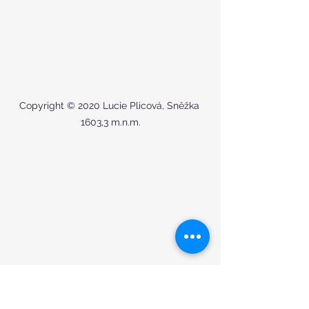
Copyright © 2020 Lucie Plicová, Sněžka 
1603,3 m.n.m.
Copyright © 2020 Lucie Plicová, Sněžka 