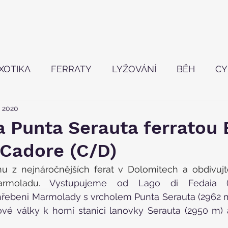
XOTIKA
FERRATY
LYŽOVÁNÍ
BĚH
CY
. 2020
TVÍ
a Punta Serauta ferratou 
 Cadore (C/D)
u z nejnáročnějších ferat v Dolomitech a obdivujte
armoladu. 
Vystupujeme od Lago di Fedaia 
ebeni Marmolady s vrcholem Punta Serauta (2962 m)
ové války k horní stanici lanovky Serauta (2950 m) 