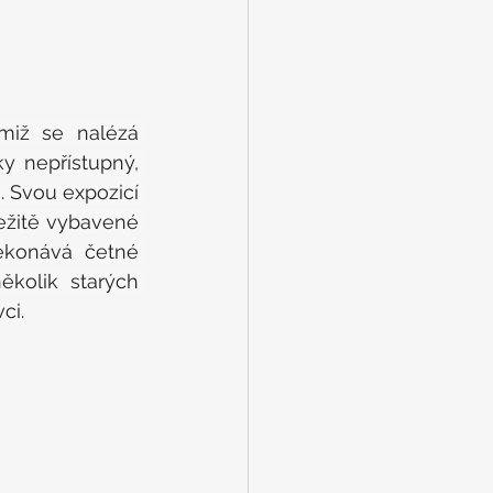
miž se nalézá 
y nepřístupný, 
 Svou expozicí 
žitě vybavené 
ekonává četné 
kolik starých 
ci.