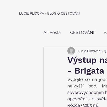
LUCIE PLICOVÁ - BLOG O CESTOVÁNÍ
All Posts
CESTOVÁNÍ
E
Lucie Plicová
10. 9
IN - LINE
HOROLEZEC
Výstup n
- Brigata
Vydejte se na jedn
nejvyšší bod, M
severovýchodním hř
opevnění z 1. svět
Rocca (3265 m).