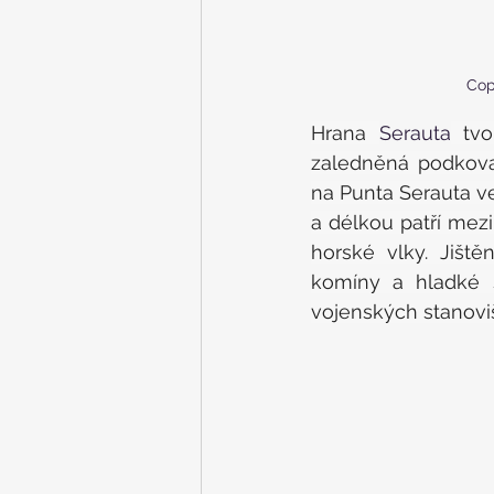
Cop
Hrana 
Serauta
 tvo
zaledněná podkova 
na Punta Serauta ve
a délkou patří mez
horské vlky. Jišt
komíny a hladké s
vojenských stanoviš