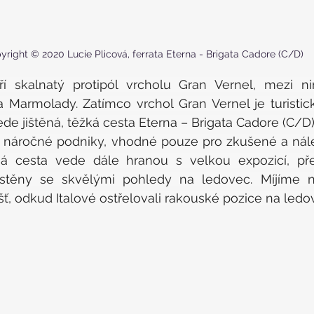
yright © 2020 Lucie Plicová, ferrata Eterna - Brigata Cadore (C/D)
ří skalnatý protipól vrcholu Gran Vernel, mezi ni
Marmolady. Zatímco vrchol Gran Vernel je turistick
de jištěná, těžká cesta Eterna – Brigata Cadore (C/D).
i náročné podniky, vhodné pouze pro zkušené a nále
ěná cesta vede dále hranou s velkou expozicí, př
těny se skvělými pohledy na ledovec. Míjíme ně
ť, odkud Italové ostřelovali rakouské pozice na ledov