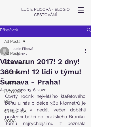
LUCIE PLICOVÁ - BLOG O
CESTOVÁNÍ
Příspěvek
All Posts
Lucie Plicová
All Posts
21. 9. 2017
Vltavarun 2017! 2 dny!
CESTOVÁNÍ
360 km! 12 lidi v týmu!
EXOTIKA
Šumava - Praha!
FERRATY
Aktualizováno:
13. 6. 2020
LYŽOVÁNÍ
Čtvrtý ročník největšího štafetového 
BĚH
běhu u nás o délce 360 kilometrů je 
minulostí, v neděli večer doběhli 
CYKLISTIKA
poslední běžci do pražského Braníku. 
VODA
Tomu nejrychlejšímu z bezmála 