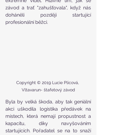
extrémně vidět. Hlavně tím, jak se 
závod a trať "zahušťovala", když nás 
doháněli později startující 
profesionální běžci.
Copyright © 2019 Lucie Plicová, 
Vltavarun- štafetový závod
Byla by velká škoda, aby tak geniální 
akci uškodila logistika předávek na 
místech, která nemají propustnost a 
kapacitu, díky navyšováním 
startujících. Pořadatel se na to snaží 