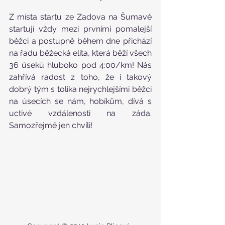
Z místa startu ze Zadova na Šumavě 
startují vždy mezi prvními pomalejší 
běžci a postupně během dne přichází 
na řadu běžecká elita, která běží všech 
36 úseků hluboko pod 4:00/km! Nás 
zahřívá radost z toho, že i takový 
dobrý tým s tolika nejrychlejšími běžci 
na úsecích se nám, hobíkům, dívá s 
uctivé vzdálenosti na záda. 
Samozřejmě jen chvíli!