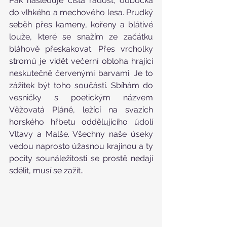
Pak následuje čistá radost, odbočka 
do vlhkého a mechového lesa. Prudký 
seběh přes kameny, kořeny a blátivé 
louže, které se snažím ze začátku 
bláhově přeskakovat. Přes vrcholky 
stromů je vidět večerní obloha hrající 
neskutečně červenými barvami. Je to 
zážitek být toho součástí. Sbíhám do 
vesničky s poetickým názvem 
Věžovatá Pláně, ležící na svazích 
horského hřbetu oddělujícího údolí 
Vltavy a Malše. Všechny naše úseky 
vedou naprosto úžasnou krajinou a ty 
pocity sounáležitosti se prostě nedají 
sdělit, musí se zažít..