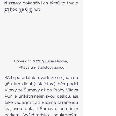
třístovky dokončivších týmů to trvalo 
IN - LINE
23 hodin a 6 minut.
HOROLEZECTVÍ
Copyright © 2019 Lucie Plicová, 
Vltavarun- štafetový závod
Web pořadatele uvádí, že se jedná o 
360 km dlouhý štafetový běh podél 
Vltavy ze Šumavy až do Prahy. Vltava 
Run je unikátní nejen svou délkou, ale 
také vedením trati. Běžíme chráněnou 
krajinnou oblastí Šumava, přírodním 
parkem Vyšebrodsko, soukromými 