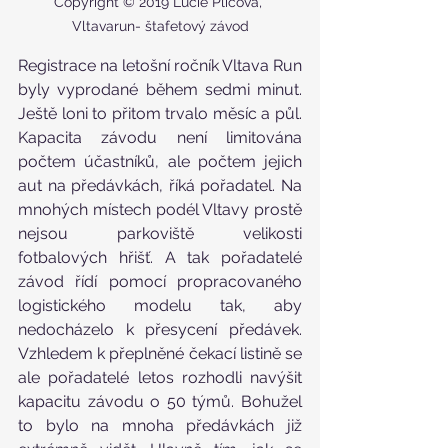
Copyright © 2019 Lucie Plicová, 
Vltavarun- štafetový závod
Registrace na letošní ročník Vltava Run 
byly vyprodané během sedmi minut. 
Ještě loni to přitom trvalo měsíc a půl. 
Kapacita závodu není limitována 
počtem účastníků, ale počtem jejich 
aut na předávkách, říká pořadatel. Na 
mnohých místech podél Vltavy prostě 
nejsou parkoviště velikosti 
fotbalových hřišť. A tak pořadatelé 
závod řídí pomocí propracovaného 
logistického modelu tak, aby 
nedocházelo k přesycení předávek. 
Vzhledem k přeplněné čekací listině se 
ale pořadatelé letos rozhodli navýšit 
kapacitu závodu o 50 týmů. Bohužel 
to bylo na mnoha předávkách již 