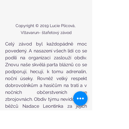
Copyright © 2019 Lucie Plicová, 
Vltavarun- štafetový závod
Celý závod byl každopádně moc 
povedený. A nasazení všech lidí co se 
podílí na organizaci zaslouží obdiv. 
Znovu naše skvělá parta bláznů co se 
podporují, hecují, k tomu adrenalin, 
noční úseky. Rovněž velký respekt 
dobrovolníkům a hasičům na trati a v 
nočních občerstveních ve 
zbrojovnách. Obdiv týmu nevidomých 
běžců Nadace Leontinka za jejich 
neskutečné výkony, kterými dávali 
zabrat i svým trasérům a budili 
pozornost na všech úsecích. Kde jinde 