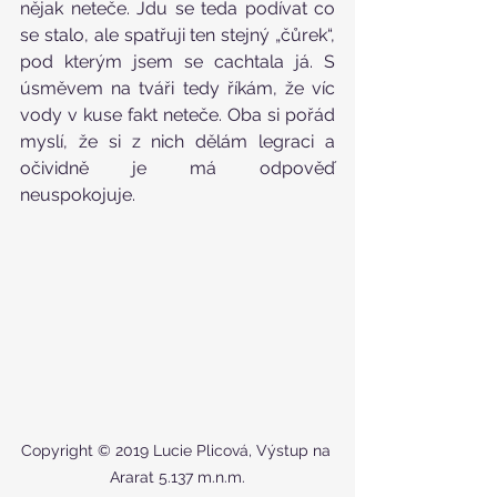
nějak neteče. Jdu se teda podívat co 
se stalo, ale spatřuji ten stejný „čůrek“, 
pod kterým jsem se cachtala já. S 
úsměvem na tváři tedy říkám, že víc 
vody v kuse fakt neteče. Oba si pořád 
myslí, že si z nich dělám legraci a 
očividně je má odpověď 
neuspokojuje.
Copyright © 2019 Lucie Plicová, Výstup na 
Ararat 5.137 m.n.m.