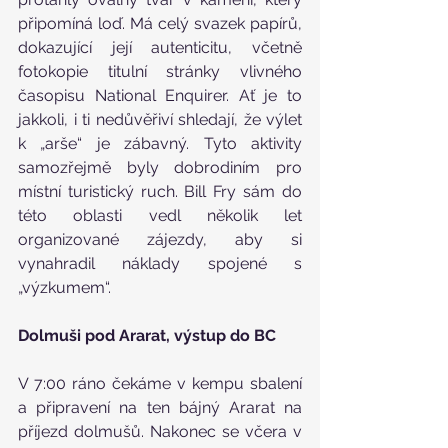
připomíná loď. Má celý svazek papírů, 
dokazující její autenticitu, včetně 
fotokopie titulní stránky vlivného 
časopisu National Enquirer. Ať je to 
jakkoli, i ti nedůvěřiví shledají, že výlet 
k „arše“ je zábavný. Tyto aktivity 
samozřejmě byly dobrodiním pro 
místní turistický ruch. Bill Fry sám do 
této oblasti vedl několik let 
organizované zájezdy, aby si 
vynahradil náklady spojené s 
„výzkumem“.
Dolmuši pod Ararat, výstup do BC
V 7:00 ráno čekáme v kempu sbalení 
a připravení na ten bájný Ararat na 
příjezd dolmušů. Nakonec se včera v 