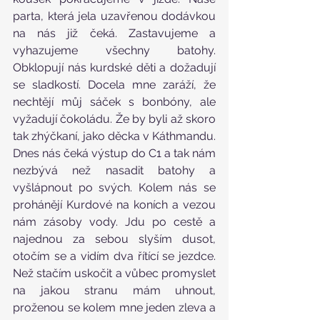
parta, která jela uzavřenou dodávkou 
na nás již čeká. Zastavujeme a 
vyhazujeme všechny batohy. 
Obklopují nás kurdské děti a dožadují 
se sladkostí. Docela mne zaráží, že 
nechtějí můj sáček s bonbóny, ale 
vyžadují čokoládu. Že by byli až skoro 
tak zhýčkaní, jako děcka v Káthmandu. 
Dnes nás čeká výstup do C1 a tak nám 
nezbývá než nasadit batohy a 
vyšlápnout po svých. Kolem nás se 
prohánějí Kurdové na koních a vezou 
nám zásoby vody. Jdu po cestě a 
najednou za sebou slyším dusot, 
otočím se a vidím dva řítící se jezdce. 
Než stačím uskočit a vůbec promyslet 
na jakou stranu mám uhnout, 
proženou se kolem mne jeden zleva a 