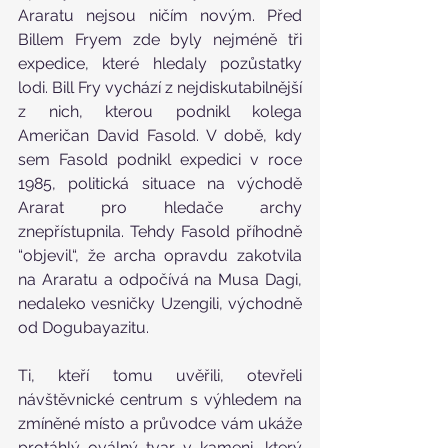
Araratu nejsou ničím novým. Před 
Billem Fryem zde byly nejméně tři 
expedice, které hledaly pozůstatky 
lodi. Bill Fry vychází z nejdiskutabilnější 
z nich, kterou podnikl kolega 
Američan David Fasold. V době, kdy 
sem Fasold podnikl expedici v roce 
1985, politická situace na východě 
Ararat pro hledače archy 
znepřístupnila. Tehdy Fasold příhodně 
“objevil“, že archa opravdu zakotvila 
na Araratu a odpočívá na Musa Dagi, 
nedaleko vesničky Uzengili, východně 
od Dogubayazitu.
Ti, kteří tomu uvěřili, otevřeli 
návštěvnické centrum s výhledem na 
zmíněné místo a průvodce vám ukáže 
protáhlý oválný tvar v kameni, který 