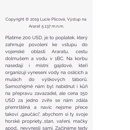
Copyright © 2019 Lucie Plicová, Výstup na 
Ararat 5.137 m.n.m.
Platíme 200 USD, je to poplatek, který 
zahrnuje povolení ke vstupu do 
vojenské oblasti Araratu, cestu 
dolmušem a vodu v 1BC. Na korbu 
nasedají i místní gajdové, kteří 
organizují vynesení vody na oslících a 
mulách do výškových táborů. 
Samozřejmě nám byl nabídnut i kůň 
na přepravu zavazadel, ale cena 150 
USD za jedno zvíře se nám zdála 
přemrštěná a navíc nejsme přece 
takoví „gaučáci“, abychom si ty svoje 
horské propriety...stan, vaření, mačky 
apod., nevynesli sami. Začínáme tedy 