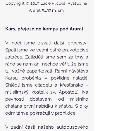
Copyright © 2019 Lucie Plicová, Výstup na 
Ararat 5.137 m.n.m.
Kars, přejezd do kempu pod Ararat.
V noci jsme získali další prvenství. 
Spali jsme ve velmi ostré pravotočivé 
zatáčce. Zajížděli jsme sem za tmy a 
ráno se nám ani nechce věřit, že jsme 
tu vážně zaparkovali. Ranní návštěva 
Karsu proběhla v poklidné náladě. 
Shlédli jsme citadelu a křesťansko – 
muslimský kostelík sv. Apoštolů. Na 
pevnosti dostávám od místního 
chalana první nabídku k sňatku. S díky 
odmítám a pokračuji v prohlídce.
V zadní části našeho autobusového 