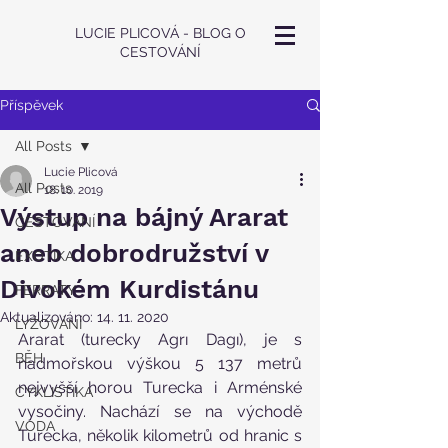
LUCIE PLICOVÁ - BLOG O
CESTOVÁNÍ
Příspěvek
All Posts
Lucie Plicová
All Posts
18. 10. 2019
Výstup na bájný Ararat
CESTOVÁNÍ
aneb dobrodružství v
EXOTIKA
Divokém Kurdistánu
FERRATY
Aktualizováno:
14. 11. 2020
LYŽOVÁNÍ
Ararat (turecky Agrı Dagı), je s 
BĚH
nadmořskou výškou 5 137 metrů 
nejvyšší horou Turecka i Arménské 
CYKLISTIKA
vysočiny. Nachází se na východě 
VODA
Turecka, několik kilometrů od hranic s 