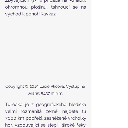
Zbývajících 97 % připadá na Anatólii, 
ohromnou plošinu, táhnoucí se na 
východ k pohoří Kavkaz.
Copyright © 2019 Lucie Plicová, Výstup na 
Ararat 5.137 m.n.m.
Turecko je z geografického hlediska 
velmi rozmanitá země, najdete tu 
7000 km pobřeží, zasněžené vrcholky 
hor, vzdouvající se stepi i široké řeky. 