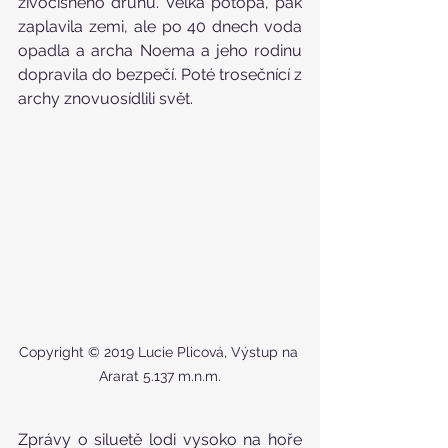
živočišného druhu. Velká potopa, pak 
zaplavila zemi, ale po 40 dnech voda 
opadla a archa Noema a jeho rodinu 
dopravila do bezpečí. Poté trosečnící z 
archy znovuosídlili svět.
Copyright © 2019 Lucie Plicová, Výstup na 
Ararat 5.137 m.n.m.
Zprávy o siluetě lodi vysoko na hoře 