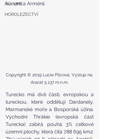
Íránem a Arménií.
IN - LINE
HOROLEZECTVÍ
Copyright © 2019 Lucie Plicová, Výstup na 
Ararat 5.137 m.n.m.
Turecko má dvě části, evropskou a 
tureckou, které oddělují Dardanely, 
Marmanské moře a Bosporská úžina. 
Východní Thrákie (evropská část 
Turecka) zabírá pouhá 3% celkové 
územní plochy, která čítá 788 695 km2. 