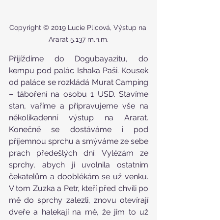
Copyright © 2019 Lucie Plicová, Výstup na 
Ararat 5.137 m.n.m.
Přijíždíme do Dogubayazitu, do 
kempu pod palác Ishaka Paši. Kousek 
od paláce se rozkládá Murat Camping 
– táboření na osobu 1 USD. Stavíme 
stan, vaříme a připravujeme vše na 
několikadenní výstup na Ararat. 
Konečně se dostáváme i pod 
příjemnou sprchu a smýváme ze sebe 
prach předešlých dní. Vylézám ze 
sprchy, abych ji uvolnila ostatním 
čekatelům a dooblékám se už venku. 
V tom Zuzka a Petr, kteří před chvíli po 
mě do sprchy zalezli, znovu otevírají 
dveře a halekají na mě, že jim to už 