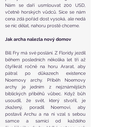
Nám se daří usmlouvat 200 USD, 
včetně horských vůdců. Sice se nám 
cena zdá pořád dost vysoká, ale nedá 
se nic dělat, nahoru prostě chceme.
Jak archa nalezla nový domov
Bill Fry má své poslání. Z Floridy jezdil 
během posledních několika let tři až 
čtyřikrát ročně na horu Ararat, aby 
pátral po důkazech existence 
Noemovy archy. Příběh Noemovy 
archy je jedním z nejznámějších 
biblických příběhů vůbec. Když bůh 
usoudil, že svět, který stvořil, je 
zkažený, poradil Noemovi, aby 
postavil Archu a na ni vzal s sebou 
samce a samici od každého 