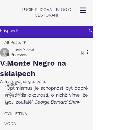
LUCIE PLICOVÁ - BLOG O
CESTOVÁNÍ
Příspěvek
All Posts
Lucie Plicová
All Posts
11. 2. 2024
V Monte Negro na
CESTOVÁNÍ
skialpech
EXOTIKA
Aktualizováno:
9. 4. 2024
FERRATY
"Optimismus je schopnost být dobré 
LYŽOVÁNÍ
mysli i za okolností, o nichž víme, že 
jsou zoufalé." 
George Bernard Shaw
BĚH
CYKLISTIKA
VODA