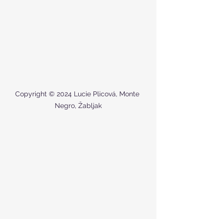
Copyright © 2024 Lucie Plicová, Monte 
Negro, Žabljak